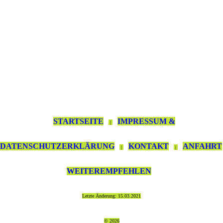
STARTSEITE
IMPRESSUM &
|
DATENSCHUTZERKLÄRUNG
KONTAKT
ANFAHRT
|
|
WEITEREMPFEHLEN
Letzte Änderung: 15.03.2021
© 2026